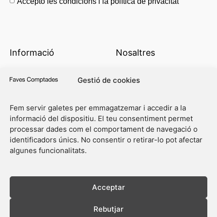
Accepto les condicions i la política de privacitat
Informació
Nosaltres
Privacitat
Qui som?
Gestió de cookies
Termes i condicions
Llistes de música
Fem servir galetes per emmagatzemar i accedir a la
Segueix la comanda
Punts de venda
informació del dispositiu. El teu consentiment permet
processar dades com el comportament de navegació o
Contacte
Col·laboracions
identificadors únics. No consentir o retirar-lo pot afectar
algunes funcionalitats.
Acceptar
Rebutjar