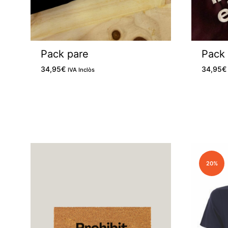
Pack pare
Pack
34,95
€
34,95
€
IVA Inclòs
M'agrada
20%