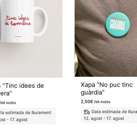
Xapa “No puc tinc
 “Tinc idees de
guàrdia”
era”
2,50
€
IVA Inclòs
IVA Inclòs
Data estimada de lliur
ta estimada de lliurament:
12. agost - 17. agost
ost - 17. agost