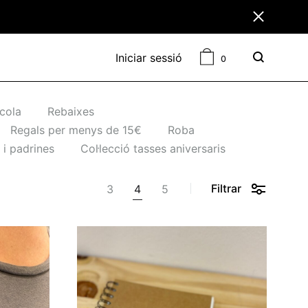
Cistella
Iniciar sessió
0
Cercar
scola
Rebaixes
Regals per menys de 15€
Roba
 i padrines
Col·lecció tasses aniversaris
Filtrar
3
4
5