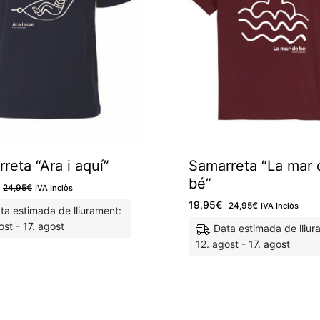
reta “Ara i aquí”
Samarreta “La mar 
bé”
24,95
€
IVA Inclòs
19,95
€
24,95
€
IVA Inclòs
ta estimada de lliurament:
ost - 17. agost
Data estimada de lliur
12. agost - 17. agost
M'agrada