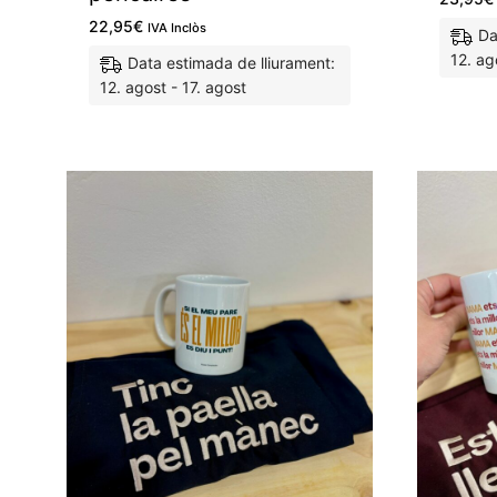
22,95
€
IVA Inclòs
Da
12. ag
Data estimada de lliurament:
12. agost - 17. agost
M'agrada