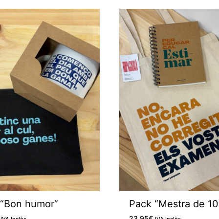
M'agrada
 “Bon humor”
Pack “Mestra de 10
23,95
€