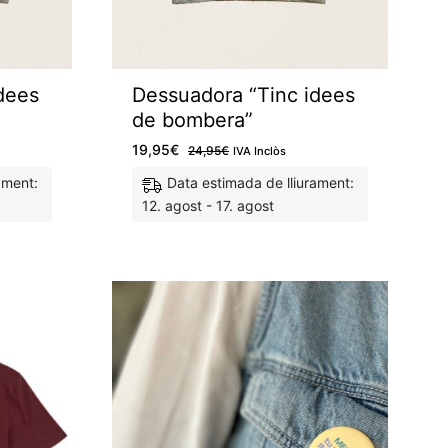
dees
Dessuadora “Tinc idees
de bombera”
19,95
€
24,95
€
IVA Inclòs
ament:
Data estimada de lliurament:
12. agost - 17. agost
M'agrada
M'agrada