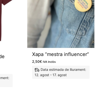
Xapa “mestra influencer”
de
2,50
€
IVA Inclòs
Data estimada de lliurament:
12. agost - 17. agost
ament:
M'agrada
M'agrada