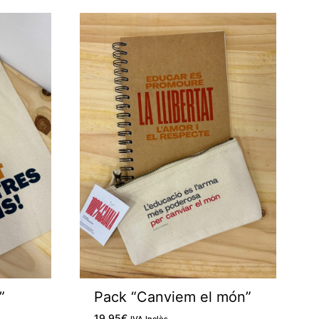
M'agrada
M'agrada
”
Pack “Canviem el món”
19,95
€