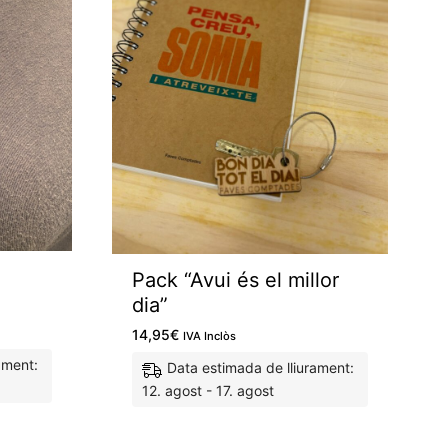
Pack “Avui és el millor
dia”
14,95
€
IVA Inclòs
ament:
Data estimada de lliurament:
12. agost - 17. agost