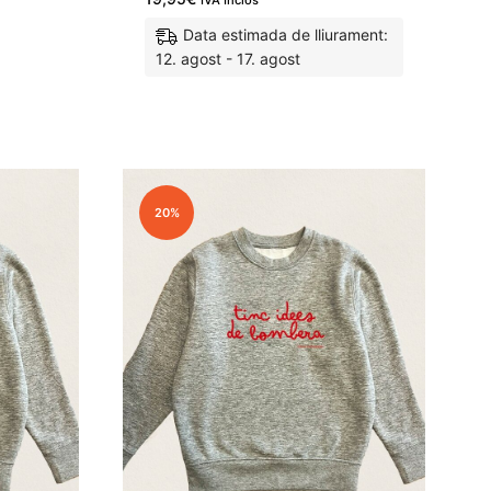
IVA Inclòs
Data estimada de lliurament:
12. agost - 17. agost
M'agrada
M'agrada
20%