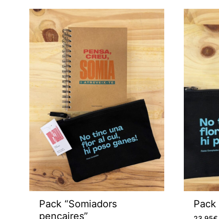
Clauers
Pack “Somiadors
Pack
pencaires”
23,95
€