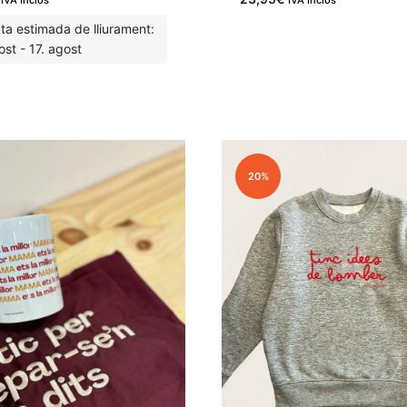
IVA Inclòs
IVA Inclòs
ta estimada de lliurament:
ost - 17. agost
M'agrada
20%