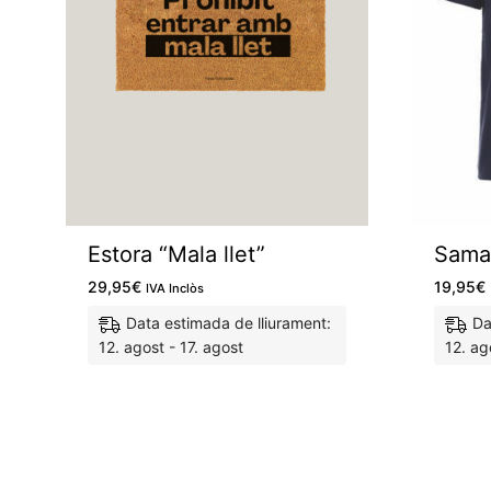
Estora “Mala llet”
Samar
29,95
€
19,95
€
IVA Inclòs
Data estimada de lliurament:
Da
12. agost - 17. agost
12. ag
M'agrada