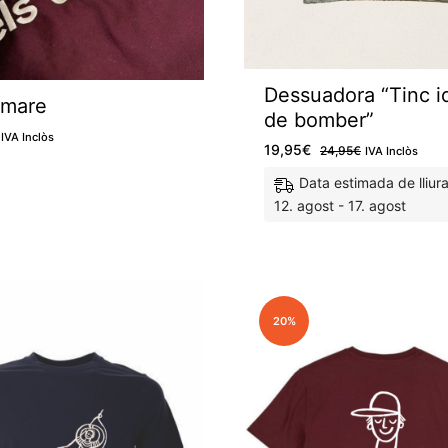
Dessuadora “Tinc i
 mare
de bomber”
IVA Inclòs
19,95
€
24,95
€
IVA Inclòs
Data estimada de lliur
12. agost - 17. agost
M'agrada
20%