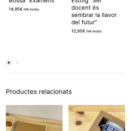
Bossa “Exàmens”
Estoig “Ser
docent és
14,95
€
IVA Inclòs
sembrar la llavor
del futur”
12,95
€
IVA Inclòs
Productes relacionats