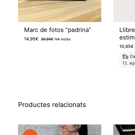
Marc de fotos “padrina”
Llibr
estim
14,95
€
20,95
€
IVA Inclòs
10,95
€
Da
12. ag
M'agrada
Productes relacionats