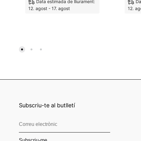
Data estimada de lliurament:
Da
12. agost - 17. agost
12. ag
M'agrada
Subscriu-te al butlletí