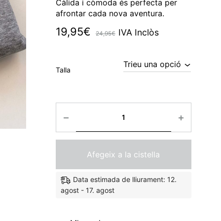
Càlida i còmoda és perfecta per
afrontar cada nova aventura.
19,95
€
IVA Inclòs
24,95
€
Talla
Quantitat
Afegeix a la cistella
Data estimada de lliurament: 12.
agost - 17. agost