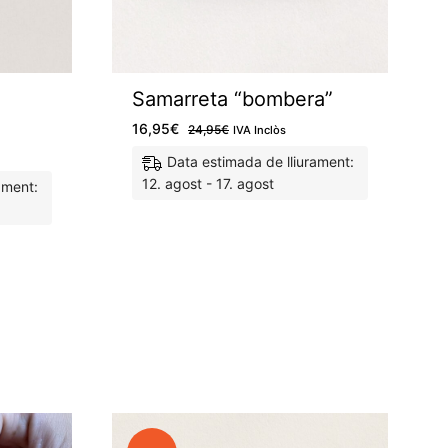
Samarreta “bombera”
16,95
€
24,95
€
IVA Inclòs
Data estimada de lliurament:
12. agost - 17. agost
ament:
M'agrada
M'agrada