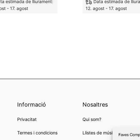
ta estimada de lliurament:
Data estimada de lliur
ost - 17. agost
12. agost - 17. agost
M'agrada
Informació
Nosaltres
Privacitat
Qui som?
Termes i condicions
Llistes de música