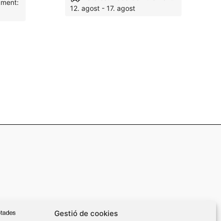
ament:
12. agost - 17. agost
M'agrada
M'agrada
Gestió de cookies