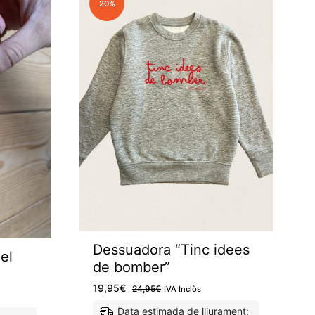
20%
Dessuadora “Tinc idees
el
de bomber”
19,95
€
24,95
€
IVA Inclòs
Data estimada de lliurament: