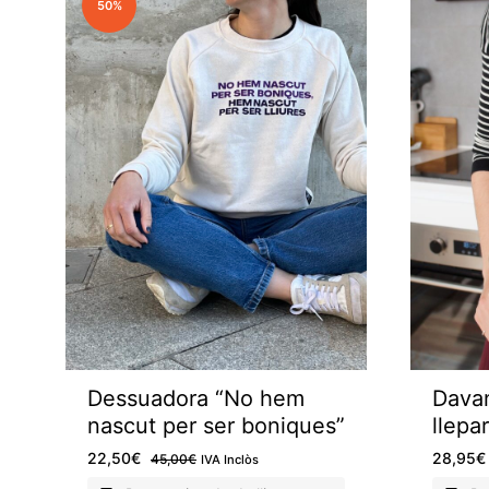
50%
Dessuadora “No hem
Davan
nascut per ser boniques”
llepar
22,50
€
28,95
€
45,00
€
IVA Inclòs