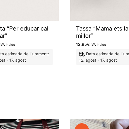
eta “Per educar cal
Tassa “Mama ets la
ar”
millor”
12,95
€
IVA Inclòs
IVA Inclòs
ta estimada de lliurament:
Data estimada de lliur
ost - 17. agost
12. agost - 17. agost
M'agrada