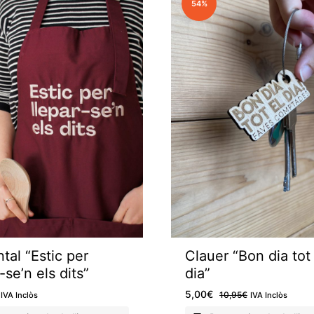
54%
tal “Estic per
Clauer “Bon dia tot 
-se’n els dits”
dia”
5,00
€
10,95
€
IVA Inclòs
IVA Inclòs