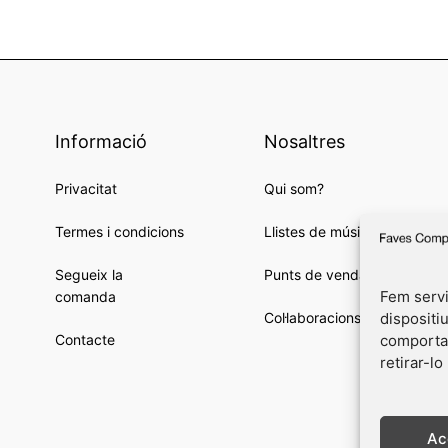
Informació
Nosaltres
Privacitat
Qui som?
Termes i condicions
Llistes de música
Segueix la
Punts de venda
Fem servi
comanda
dispositi
Col·laboracions
comportam
Contacte
retirar-lo
Ac