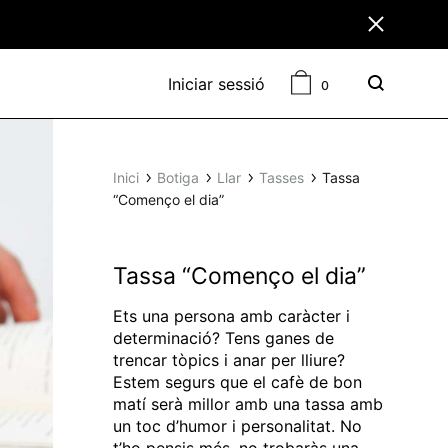
Cistella
Iniciar sessió
0
Cercar
Inici
Botiga
Llar
Tasses
Tassa
“Començo el dia”
Tassa “Començo el dia”
Ets una persona amb caràcter i
determinació? Tens ganes de
trencar tòpics i anar per lliure?
Estem segurs que el cafè de bon
matí serà millor amb una tassa amb
un toc d’humor i personalitat. No