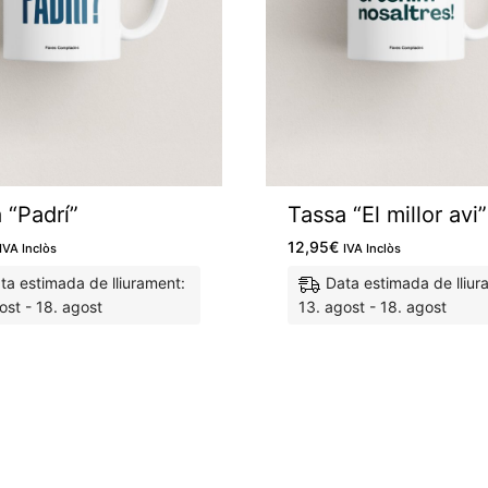
 “Padrí”
Tassa “El millor avi”
12,95
€
IVA Inclòs
IVA Inclòs
ta estimada de lliurament:
Data estimada de lliur
ost - 18. agost
13. agost - 18. agost
M'agrada