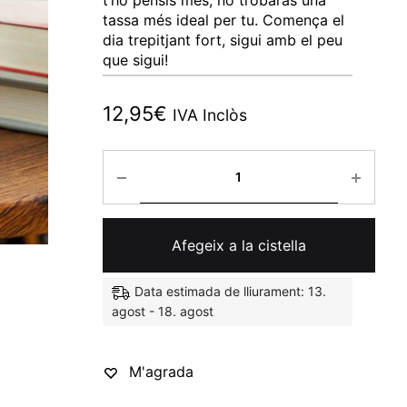
t’ho pensis més, no trobaràs una
tassa més ideal per tu. Comença el
dia trepitjant fort, sigui amb el peu
que sigui!
12,95
€
IVA Inclòs
Quantitat
Afegeix a la cistella
Data estimada de lliurament: 13.
agost - 18. agost
M'agrada