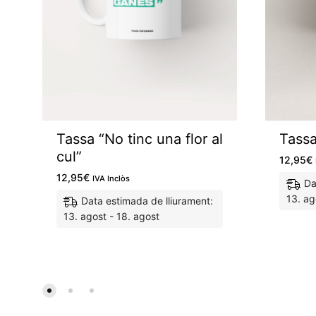
Tassa “No tinc una flor al
Tassa
cul”
12,95
€
12,95
€
IVA Inclòs
Da
13. ag
Data estimada de lliurament:
13. agost - 18. agost
M'agrada