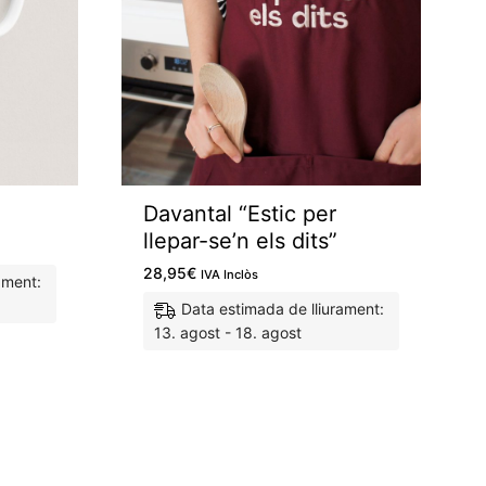
Davantal “Estic per
llepar-se’n els dits”
28,95
€
IVA Inclòs
ament:
Data estimada de lliurament:
13. agost - 18. agost
M'agrada
M'agrada