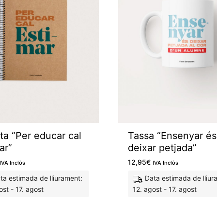
eta “Per educar cal
Tassa “Ensenyar és
ar”
deixar petjada”
12,95
€
IVA Inclòs
IVA Inclòs
ta estimada de lliurament:
Data estimada de lliur
ost - 17. agost
12. agost - 17. agost