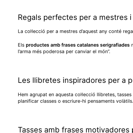
Clauers
M'agrada
Regals perfectes per a mestres i
La col·lecció per a mestres d’aquest any conté reg
Els
productes amb frases catalanes serigrafiades
m
l’arma més poderosa per canviar el món”.
Les llibretes inspiradores per a 
Hem agrupat en aquesta col·lecció llibretes, tasses 
planificar classes o escriure-hi pensaments volàtils
Tasses amb frases motivadores 