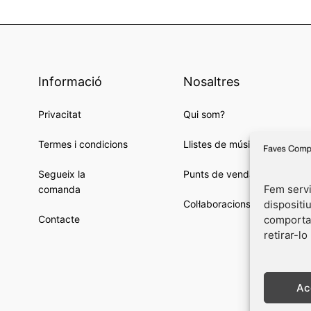
Informació
Nosaltres
Privacitat
Qui som?
Termes i condicions
Llistes de música
Segueix la
Punts de venda
Fem servi
comanda
dispositi
Col·laboracions
comportam
Contacte
retirar-lo
Ac