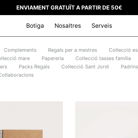
ENVIAMENT GRATUÏT A PARTIR DE 50€
Botiga
Nosaltres
Serveis
Complements
Regals per a mestres
Col·lecció e
l·lecció mare
Papereria
Col·lecció tasses família
 comanda
ers
Packs Regals
Col·lecció Sant Jordi
Padrins
Col·laboracions
itat
ons