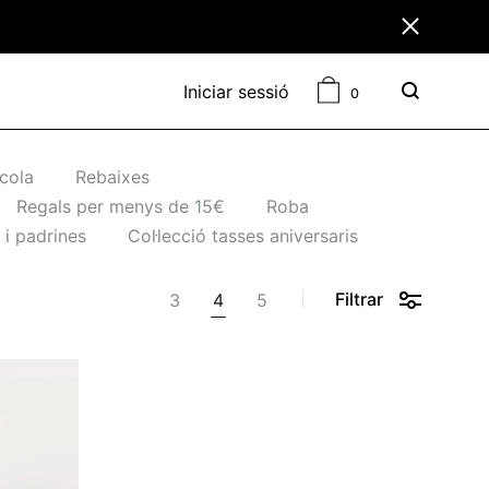
Cistella
Iniciar sessió
0
Cercar
scola
Rebaixes
Regals per menys de 15€
Roba
 i padrines
Col·lecció tasses aniversaris
Filtrar
3
4
5