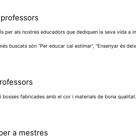
M'agrada
 professors
als per als nostres educadors que dediquen la seva vida a 
és buscats són “Per educar cal estimar”, “Ensenyar és deixa
professors
i bosses fabricades amb el cor i materials de bona qualitat.
.
per a mestres