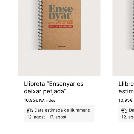
amb
origen
Bosses
100%
català.
Tovalloles
Tasses
Col·lecció tasses família
Col·lecció tasses aniversaris
Pòsters
Llibreta “Ensenyar és
Llibr
Llibretes
deixar petjada”
estim
Estoigs
10,95
€
10,95
€
IVA Inclòs
Data estimada de lliurament:
Da
Davantals
12. agost - 17. agost
12. ag
Estores